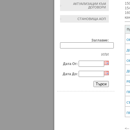
150
АКТУАЛИЗАЦИИ КЪМ
ДОГОВОРИ
15
16
ка
СТАНОВИЩА АОП
ТЪРСЕНЕ ПО:
П
О
Заглавие:
Д
ИЛИ
О
Дата От:
Д
Дата До:
Р
П
С
П
<-