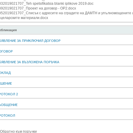
32019021707_Teh spetsifikatsia blanki iplikove 2019.doc
492019021707_Проект на договор - OP2.docx
052019021707_Списък с адресите на сградите на ДАМТН и упълномощените л
нцеларските материали.docx
убликация
БЯВЛЕНИЕ ЗА ПРИКЛЮЧИЛ ДОГОВОР
ОГОВОР
БЯВЛЕНИЕ ЗА ВЪЗЛОЖЕНА ПОРЪЧКА
ОКЛАД
ЕШЕНИЕ
РОТОКОЛ 2
ЪОБЩЕНИЕ
РОТОКОЛ
- Обратно към поръчки